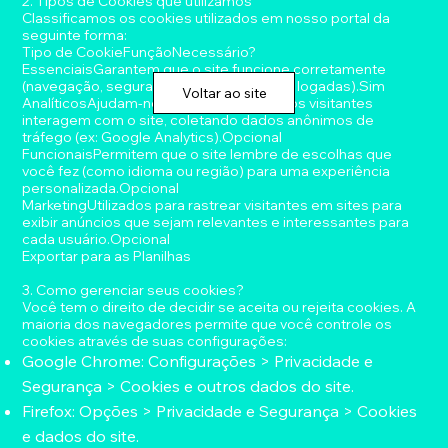
2. Tipos de Cookies que utilizamos
Classificamos os cookies utilizados em nosso portal da
seguinte forma:
Tipo de CookieFunçãoNecessário?
EssenciaisGarantem que o site funcione corretamente
(navegação, segurança e acesso a áreas logadas).Sim
Voltar ao site
AnalíticosAjudam-nos a entender como os visitantes
interagem com o site, coletando dados anônimos de
tráfego (ex: Google Analytics).Opcional
FuncionaisPermitem que o site lembre de escolhas que
você fez (como idioma ou região) para uma experiência
personalizada.Opcional
MarketingUtilizados para rastrear visitantes em sites para
exibir anúncios que sejam relevantes e interessantes para
cada usuário.Opcional
Exportar para as Planilhas
3. Como gerenciar seus cookies?
Você tem o direito de decidir se aceita ou rejeita cookies. A
maioria dos navegadores permite que você controle os
cookies através de suas configurações:
Google Chrome: Configurações > Privacidade e
Segurança > Cookies e outros dados do site.
Firefox: Opções > Privacidade e Segurança > Cookies
e dados do site.